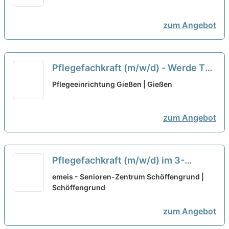
zum Angebot
Pflegefachkraft (m/w/d) - Werde Teil
unseres Teams!
neu
Pflegeeinrichtung Gießen | Gießen
zum Angebot
Pflegefachkraft (m/w/d) im 3-
Schicht-System - Wir sichern heute
emeis - Senioren-Zentrum Schöffengrund |
Deine Zukunft!
Schöffengrund
neu
zum Angebot