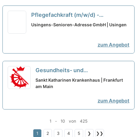
Pflegefachkraft (m/w/d) -
Zusammen einfach gut pflegen!
neu
Usingens-Senioren-Adresse GmbH | Usingen
zum Angebot
Gesundheits- und
Krankenpfleger:in (m/w/d) für die
Sankt Katharinen Krankenhaus | Frankfurt
Kardiologie – Bei uns kannst Du
am Main
Dich geborgen fühlen!
neu
zum Angebot
1 - 10 von 425
1
2
3
4
5
❯
❯❯