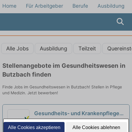
Home
Für Arbeitgeber
Berufe
Ausbildung
Alle Jobs
Ausbildung
Teilzeit
Quereinst
Stellenangebote im Gesundheitswesen in
Butzbach finden
Finde Jobs im Gesundheitswesen in Butzbach! Stellen in Pflege
und Medizin. Jetzt bewerben!
Gesundheits- und Krankenpfleger
(m/w/d) Homecare für i.v.-
Careforce GmbH | Frankfurt am Main
Alle Cookies akzeptieren
Alle Cookies ablehnen
Therapien / Direktvermittlung /