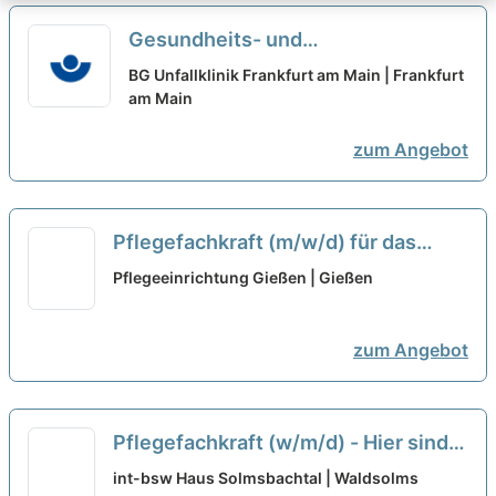
Gesundheits- und
Krankenpfleger:in (w/m/d) für die
BG Unfallklinik Frankfurt am Main | Frankfurt
Abteilung Rückenmarkverletzte -
am Main
Herzlich willkommen in unserer
zum Angebot
Klinik!
neu
Pflegefachkraft (m/w/d) für das
Funktionsteam - Werde Teil unseres
Pflegeeinrichtung Gießen | Gießen
Teams!
neu
zum Angebot
Pflegefachkraft (w/m/d) - Hier sind
Sie richtig!
neu
int-bsw Haus Solmsbachtal | Waldsolms