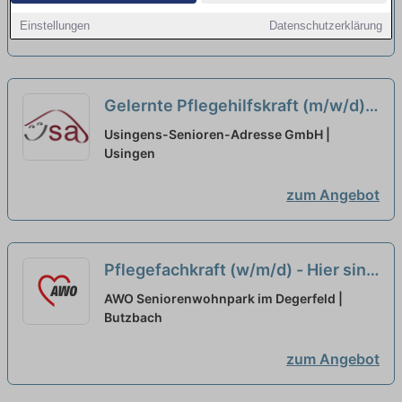
Homebase B
neu
Einstellungen
Datenschutzerklärung
zum Angebot
Gelernte Pflegehilfskraft (m/w/d)
für den Tagdienst - Dein neuer
Usingens-Senioren-Adresse GmbH |
Arbeitsplatz mit Kompetenz und
Usingen
Perspektive!
neu
zum Angebot
Pflegefachkraft (w/m/d) - Hier sind
Sie richtig!
neu
AWO Seniorenwohnpark im Degerfeld |
Butzbach
zum Angebot