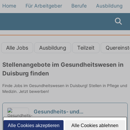
Home
Für Arbeitgeber
Berufe
Ausbildung
Alle Jobs
Ausbildung
Teilzeit
Quereinst
Stellenangebote im Gesundheitswesen in
Duisburg finden
Finde Jobs im Gesundheitswesen in Duisburg! Stellen in Pflege und
Medizin. Jetzt bewerben!
Gesundheits- und
Krankenpfleger:in (m/w/d) –
MVZ für Hämatologie und Onkologie
Alle Cookies akzeptieren
Alle Cookies ablehnen
Sichern Sie sich heute Ihre
Düsseldorf GmbH | Düsseldorf