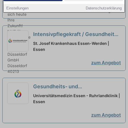
Zukunft!
neu
Einstellungen
Datenschutzerklärung
zum Angebot
Intensivpflegekraft / Gesundheits-
und Krankenpfleger:in /
St. Josef Krankenhaus Essen-Werden |
Pflegefachkraft (m/w/d) für unsere
Essen
Intensivstation - Wir freuen uns auf
zum Angebot
Sie!
neu
Gesundheits- und
Krankenpfleger:in oder
Universitätsmedizin Essen - Ruhrlandklinik |
Altenpfleger:in (m/w/d) für den
Essen
pflegerischen Springer:innenpool -
zum Angebot
Werden Sie Teil des Teams!
neu