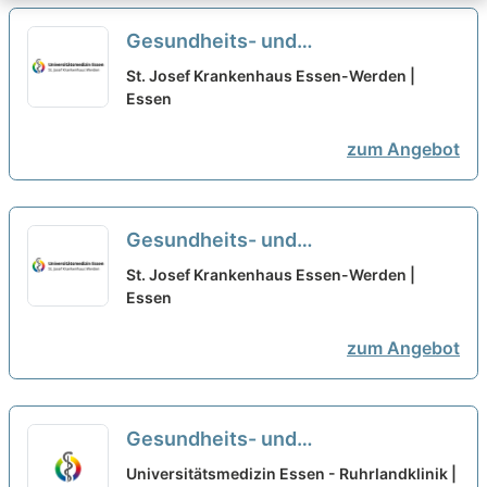
Gesundheits- und
Krankenpfleger:in (m/w/d) für
St. Josef Krankenhaus Essen-Werden |
unsere Klinik für Innere Medizin
Essen
und unseren Wahlleistungsbereich
zum Angebot
- Wir freuen uns auf Sie!
neu
Gesundheits- und
Krankenpfleger:in (m/w/d) für
St. Josef Krankenhaus Essen-Werden |
unsere Klinik für Allgemein-,
Essen
Viszeral- und Gefäßchirurgie - Wir
zum Angebot
freuen uns auf Sie!fach
neu
Gesundheits- und
Krankenpfleger:in (m/w/d) für die
Universitätsmedizin Essen - Ruhrlandklinik |