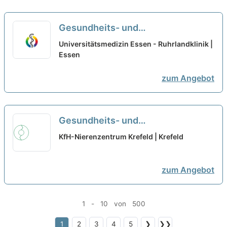
Gesundheits- und
Krankenpfleger:in (m/w/d) für die
Universitätsmedizin Essen - Ruhrlandklinik |
Infektionsstation im Zentrum für
Essen
seltene Lungenerkrankungen -
zum Angebot
Werden Sie Teil des Teams!
neu
Gesundheits- und
Krankenpfleger:in (m/w/d) – Dein
KfH-Nierenzentrum Krefeld | Krefeld
neuer Arbeitsplatz mit attraktiven
Arbeitszeiten!
neu
zum Angebot
1 - 10 von 500
1
2
3
4
5
❯
❯❯