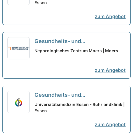
thoraxchirurgischen Stationen -
Essen
Werden Sie Teil des Teams!
neu
zum Angebot
Gesundheits- und
Krankenpflegehelfer:in (m/w/d) für
Nephrologisches Zentrum Moers | Moers
die Dialyse - Starte mit uns in die
Zukunft!
neu
zum Angebot
Gesundheits- und
Krankenpfleger:in (m/w/d) für das
Universitätsmedizin Essen - Ruhrlandklinik |
Team der Intensivstation - Werden
Essen
Sie Teil des Teams!
neu
zum Angebot