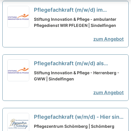
Pflegefachkraft (m/w/d) im
Nachtdienst für die Region
Stiftung Innovation & Pflege - ambulanter
Nagold/Herrenberg - Hier kannst
Pflegedienst WIR PFLEGEN | Sindelfingen
Du durchstarten!
neu
zum Angebot
Pflegefachkraft (m/w/d) als
Nachtwache für die Versorgung
Stiftung Innovation & Pflege - Herrenberg -
von Menschen mit Behinderung -
GWW | Sindelfingen
Gestalte mit uns die Zukunft!
neu
zum Angebot
Pflegefachkraft (w/m/d) - Hier sind
Sie richtig!
neu
Pflegezentrum Schömberg | Schömberg