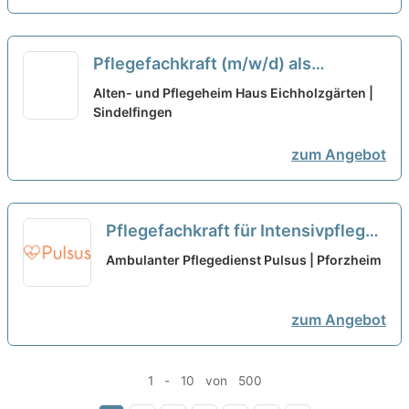
Pflegefachkraft (m/w/d) als
Gerontofachkraft - Teamarbeit ist
Alten- und Pflegeheim Haus Eichholzgärten |
der Schlüssel zum Erfolg!
Sindelfingen
neu
zum Angebot
Pflegefachkraft für Intensivpflege
(m/w/d) – Wir suchen Zuwachs in
Ambulanter Pflegedienst Pulsus | Pforzheim
unserem Team!
neu
zum Angebot
1 - 10 von 500