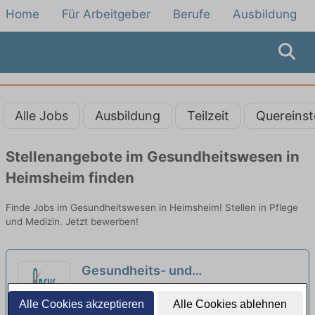
Home
Für Arbeitgeber
Berufe
Ausbildung
Alle Jobs
Ausbildung
Teilzeit
Quereinst
Stellenangebote im Gesundheitswesen in
Heimsheim finden
Finde Jobs im Gesundheitswesen in Heimsheim! Stellen in Pflege
und Medizin. Jetzt bewerben!
Gesundheits- und
Krankenpflegekraft (m/w/d) für die
ARCUS Klinik Pforzheim | Pforzheim
Alle Cookies akzeptieren
Alle Cookies ablehnen
Anästhesie und den Aufwachraum