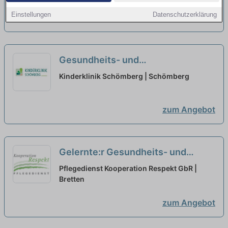
- Werden Sie Teil unseres Teams!
Einstellungen
Datenschutzerklärung
zum Angebot
neu
Gesundheits- und
Kinderkrankenpfleger:in (m/w/d) –
Kinderklinik Schömberg | Schömberg
Dein neuer Arbeitsplatz mit
attraktiven Arbeitszeiten!
neu
zum Angebot
Gelernte:r Gesundheits- und
Krankenpfleger:in in Teilzeit (20h)
Pflegedienst Kooperation Respekt GbR |
(m/w/d) – Wir suchen Zuwachs in
Bretten
unserem Team!
neu
zum Angebot