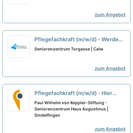
zum Angebot
Pflegefachkraft (m/w/d) - Werde
Teil unseres Teams!
neu
Seniorenzentrum Torgasse | Calw
zum Angebot
Pflegefachkraft (m/w/d) - Hier
findest Du Wertschätzung!
neu
Paul Wilhelm von Keppler-Stiftung -
Seniorenzentrum Haus Augustinus |
Sindelfingen
zum Angebot