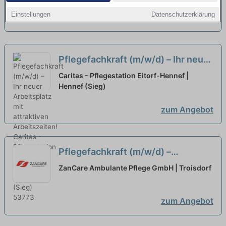
Zufriedenheit und gute
Einstellungen
Datenschutzerklärung
zum Angebot
Zukunftsaussichten!
neu
Pflegefachkraft (m/w/d) – Ihr neuer
Arbeitsplatz mit attraktiven
Caritas - Pflegestation Eitorf-Hennef |
Arbeitszeiten!
Hennef (Sieg)
neu
zum Angebot
Pflegefachkraft (m/w/d) –
Attraktive Arbeitszeiten bei
ZanCare Ambulante Pflege GmbH | Troisdorf
Deinem neuen Arbeitgeber!
neu
zum Angebot