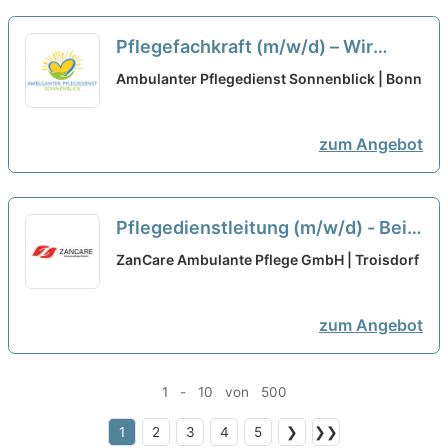
Pflegefachkraft (m/w/d) – Wir
haben den passenden Job für Dich!
Ambulanter Pflegedienst Sonnenblick | Bonn
neu
zum Angebot
Pflegedienstleitung (m/w/d) - Bei
uns startet Deine Karriere!
neu
ZanCare Ambulante Pflege GmbH | Troisdorf
zum Angebot
1 - 10 von 500
1
2
3
4
5
❯
❯❯