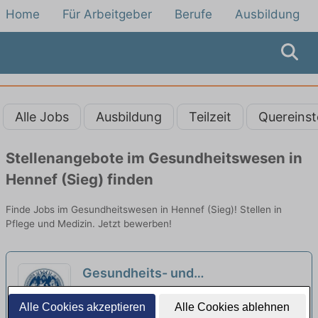
Home
Für Arbeitgeber
Berufe
Ausbildung
Alle Jobs
Ausbildung
Teilzeit
Quereinst
Stellenangebote im Gesundheitswesen in
Hennef (Sieg) finden
Finde Jobs im Gesundheitswesen in Hennef (Sieg)! Stellen in
Pflege und Medizin. Jetzt bewerben!
Gesundheits- und
Kinderkrankenpfleger:in (m/w/d)
Universitätsklinikum Köln | Köln
Alle Cookies akzeptieren
Alle Cookies ablehnen
für die Neuropädiatrie - Für