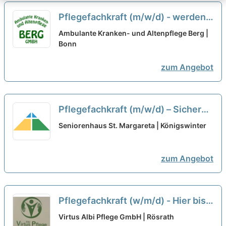
Pflegefachkraft (m/w/d) - werden
Sie Teil unseres erfahrenen
Ambulante Kranken- und Altenpflege Berg |
Teams!
Bonn
neu
zum Angebot
Pflegefachkraft (m/w/d) – Sichern
Sie sich heute Ihre Zukunft!
neu
Seniorenhaus St. Margareta | Königswinter
zum Angebot
Pflegefachkraft (w/m/d) - Hier bist
Du richtig!
neu
Virtus Albi Pflege GmbH | Rösrath