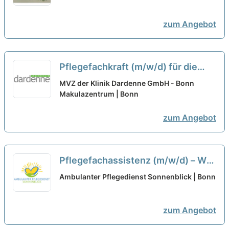
zum Angebot
Pflegefachkraft (m/w/d) für die
Ambulanz in Bonn (Montag bis
MVZ der Klinik Dardenne GmbH - Bonn
Donnerstag) – Pflege von
Makulazentrum | Bonn
besonderer Güte!
neu
zum Angebot
Pflegefachassistenz (m/w/d) – Wir
haben den passenden Job für Dich!
Ambulanter Pflegedienst Sonnenblick | Bonn
neu
zum Angebot