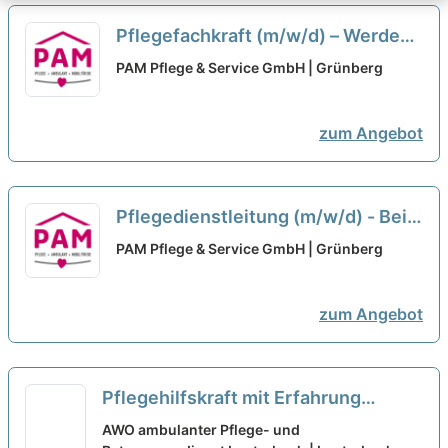
Pflegefachkraft (m/w/d) – Werde
Teil unseres Teams!
neu
PAM Pflege & Service GmbH | Grünberg
zum Angebot
Pflegedienstleitung (m/w/d) - Bei
uns startet Deine Karriere!
neu
PAM Pflege & Service GmbH | Grünberg
zum Angebot
Pflegehilfskraft mit Erfahrung
(m/w/d) in Teilzeit - Hier sind Sie
AWO ambulanter Pflege- und