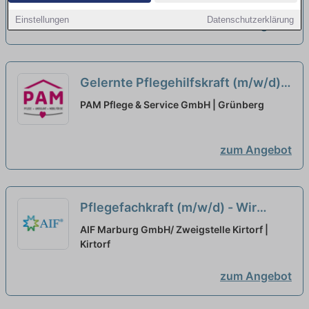
neu
Einstellungen
Datenschutzerklärung
zum Angebot
Gelernte Pflegehilfskraft (m/w/d) –
Werde Teil unseres Teams!
neu
PAM Pflege & Service GmbH | Grünberg
zum Angebot
Pflegefachkraft (m/w/d) - Wir
freuen uns auf Sie!
neu
AIF Marburg GmbH/ Zweigstelle Kirtorf |
Kirtorf
zum Angebot