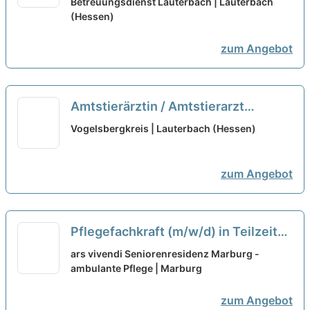
willkommen!
Betreuungsdienst Lauterbach | Lauterbach
neu
(Hessen)
zum Angebot
Amtstierärztin / Amtstierarzt
(m/w/d), alternativ Amtliche
Vogelsbergkreis | Lauterbach (Hessen)
Tierärztin / Amtlicher Tierarzt
(m/w/d)
neu
zum Angebot
Pflegefachkraft (m/w/d) in Teilzeit
(20 - 30h) - Dein Arbeitsplatz in
ars vivendi Seniorenresidenz Marburg -
einer familiären Arbeitsatmosphäre!
ambulante Pflege | Marburg
neu
zum Angebot