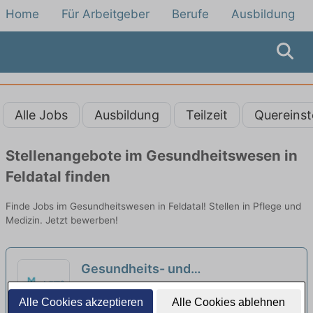
Home
Für Arbeitgeber
Berufe
Ausbildung
Alle Jobs
Ausbildung
Teilzeit
Quereinst
Stellenangebote im Gesundheitswesen in
Feldatal finden
Finde Jobs im Gesundheitswesen in Feldatal! Stellen in Pflege und
Medizin. Jetzt bewerben!
Gesundheits- und
Krankenpfleger:in (m/w/d) –
AIF Marburg GmbH - Wohngemeinschaft |
Alle Cookies akzeptieren
Alle Cookies ablehnen
Werden Sie Teil unseres Teams!
Marburg