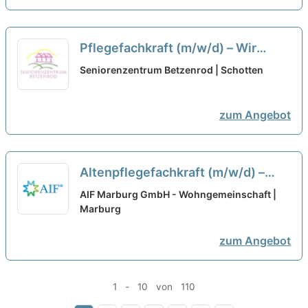
Pflegefachkraft (m/w/d) – Wir
kommen Ihnen mit Wertschätzung
Seniorenzentrum Betzenrod | Schotten
entgegen!
neu
zum Angebot
Altenpflegefachkraft (m/w/d) –
Werden Sie Teil unseres Teams!
AIF Marburg GmbH - Wohngemeinschaft |
Marburg
neu
zum Angebot
1 - 10 von 110