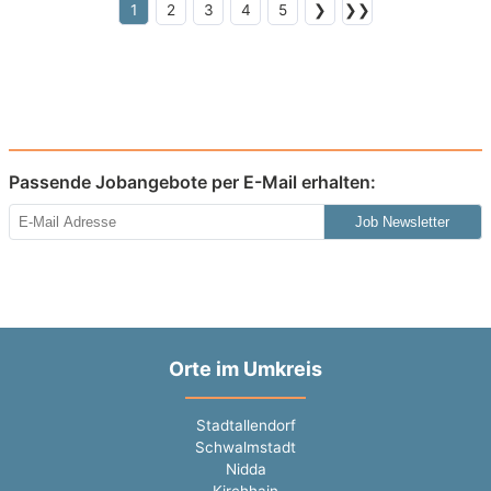
1
2
3
4
5
❯
❯❯
Passende Jobangebote per E-Mail erhalten:
Job Newsletter
Orte im Umkreis
Stadtallendorf
Schwalmstadt
Nidda