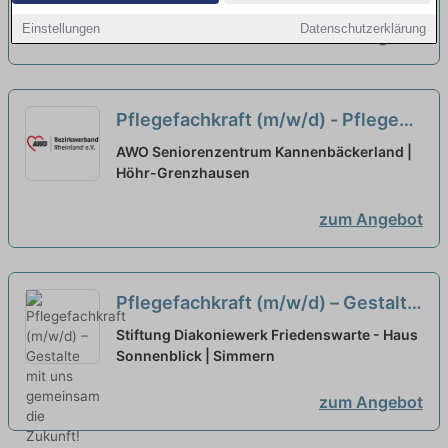
Arbeitsatmosphäre!
neu
Einstellungen
Datenschutzerklärung
zum Angebot
Pflegefachkraft (m/w/d) - Pflege
von besonderer Güte!
neu
AWO Seniorenzentrum Kannenbäckerland |
Höhr-Grenzhausen
zum Angebot
Pflegefachkraft (m/w/d) – Gestalte
mit uns gemeinsam die Zukunft!
Stiftung Diakoniewerk Friedenswarte - Haus
Sonnenblick | Simmern
neu
zum Angebot