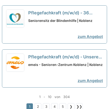
Pflegefachkraft (m/w/d) - 36
Urlaubstage für Deinen Ausgleich!
Seniorensitz der Blindenhilfe | Koblenz
neu
zum Angebot
Pflegefachkraft (m/w/d) - Unsere
Vorteile = Deine Vorteile!
neu
emeis - Senioren-Zentrum Koblenz | Koblenz
zum Angebot
1 - 10 von 304
1
2
3
4
5
❯
❯❯