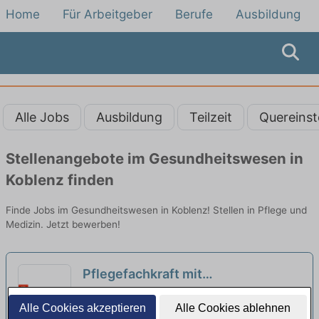
Home
Für Arbeitgeber
Berufe
Ausbildung
Alle Jobs
Ausbildung
Teilzeit
Quereinst
Stellenangebote im Gesundheitswesen in
Koblenz finden
Finde Jobs im Gesundheitswesen in Koblenz! Stellen in Pflege und
Medizin. Jetzt bewerben!
Pflegefachkraft mit
Dienstplangarantie (m/w/d) – Dein
Seniorenzentrum Geschwister de Hayesche
Alle Cookies akzeptieren
Alle Cookies ablehnen
Arbeitsplatz in einer familiären
Stiftung | Koblenz