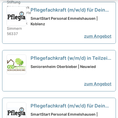
Pflegefachkraft (m/w/d) für Deinen
Einsatz in Pluwig - Eine gerechte
SmartStart Personal Emmelshausen |
Entlohnung und zahlreiche
Koblenz
Benefits warten auf Dich!
neu
zum Angebot
Pflegefachkraft (w/m/d) in Teilzeit
- Vervollständige unser Team!
neu
Seniorenheim Oberbieber | Neuwied
zum Angebot
Pflegefachkraft (m/w/d) für Deinen
Einsatz in Koblenz - Eine gerechte
SmartStart Personal Emmelshausen |