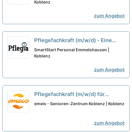
Entlohnung und zahlreiche
Koblenz
Benefits warten auf Dich!
neu
zum Angebot
Pflegefachkraft (m/w/d) - Eine
gerechte Entlohnung und
SmartStart Personal Emmelshausen |
zahlreiche Benefits warten auf
Koblenz
Dich!
neu
zum Angebot
Pflegefachkraft (m/w/d) für
unseren Springerpool Rheinland-
emeis - Senioren-Zentrum Koblenz | Koblenz
Pfalz und Hessen - Unsere Vorteile
= Deine Vorteile!
neu
zum Angebot