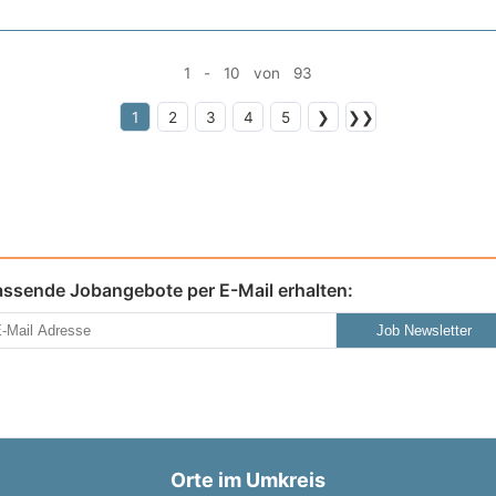
1 - 10 von 93
1
2
3
4
5
❯
❯❯
assende Jobangebote per E-Mail erhalten:
Job Newsletter
Orte im Umkreis