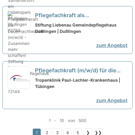
Pflegefachkraft als
Dauernachtwache (m/w/d) -
Stiftung Liebenau Gemeindepflegehaus
Zusammen mehr schaffen!
Dußlingen | Dußlingen
neu
zum Angebot
Pflegefachkraft (m/w/d) für die
Aufnahmestation in Teilzeit (50-
Tropenklinik Paul-Lechler-Krankenhaus |
80%) - Werden Sie jetzt Teil
Tübingen
unseres Teams!
neu
zum Angebot
1 - 10 von 500
1
2
3
4
5
❯
❯❯