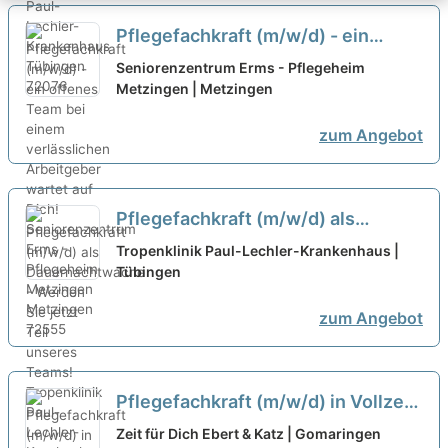
Pflegefachkraft (m/w/d) - ein
offenes Team bei einem
Seniorenzentrum Erms - Pflegeheim
verlässlichen Arbeitgeber wartet
Metzingen | Metzingen
auf Dich!
neu
zum Angebot
Pflegefachkraft (m/w/d) als
Dauernachtwache - Werden Sie
Tropenklinik Paul-Lechler-Krankenhaus |
jetzt Teil unseres Teams!
Tübingen
neu
zum Angebot
Pflegefachkraft (m/w/d) in Vollzeit
– Bei uns kannst Du Dich geborgen
Zeit für Dich Ebert & Katz | Gomaringen