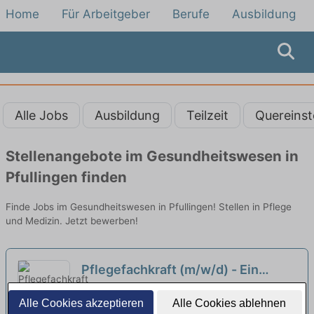
Home
Für Arbeitgeber
Berufe
Ausbildung
Alle Jobs
Ausbildung
Teilzeit
Quereinst
Stellenangebote im Gesundheitswesen in
Pfullingen finden
Finde Jobs im Gesundheitswesen in Pfullingen! Stellen in Pflege
und Medizin. Jetzt bewerben!
Pflegefachkraft (m/w/d) - Ein
Arbeitsplatz in einer familiären
Samariterstift im Mühlenviertel | Tübingen
Alle Cookies akzeptieren
Alle Cookies ablehnen
Arbeitsatmosphäre!
neu