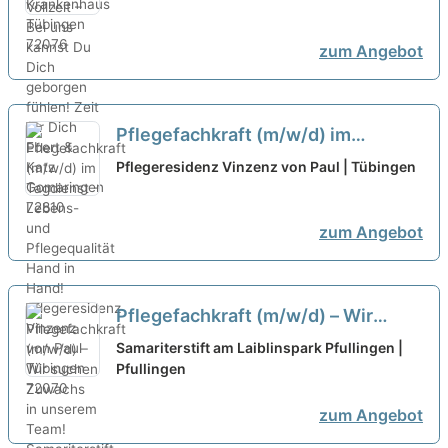
fühlen!
neu
zum Angebot
Pflegefachkraft (m/w/d) im
Tagdienst - Lebens- und
Pflegeresidenz Vinzenz von Paul | Tübingen
Pflegequalität Hand in Hand!
neu
zum Angebot
Pflegefachkraft (m/w/d) – Wir
suchen Zuwachs in unserem Team!
Samariterstift am Laiblinspark Pfullingen |
Pfullingen
neu
zum Angebot