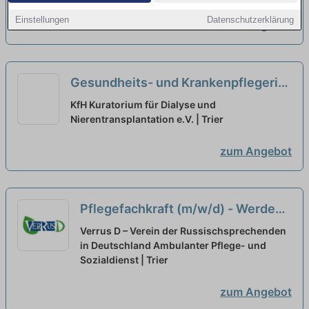
neu
Einstellungen
Datenschutzerklärung
zum Angebot
Gesundheits- und Krankenpflegerin
/ MFA oder eine vergleichbare
KfH Kuratorium für Dialyse und
Ausbildung im medizinischen Beruf
Nierentransplantation e.V. | Trier
(m/w/d)
neu
zum Angebot
Pflegefachkraft (m/w/d) - Werde
Teil unseres Teams!
neu
Verrus D – Verein der Russischsprechenden
in Deutschland Ambulanter Pflege- und
Sozialdienst | Trier
zum Angebot