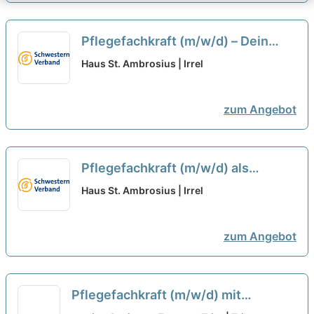
Pflegefachkraft (m/w/d) – Dein
neuer Arbeitsplatz mit attraktiven
Haus St. Ambrosius | Irrel
Arbeitszeiten!
neu
zum Angebot
Pflegefachkraft (m/w/d) als
Dauernachtwache – Dein neuer
Haus St. Ambrosius | Irrel
Arbeitsplatz mit attraktiven
Arbeitszeiten!
neu
zum Angebot
Pflegefachkraft (m/w/d) mit
Zusatzqualifikation