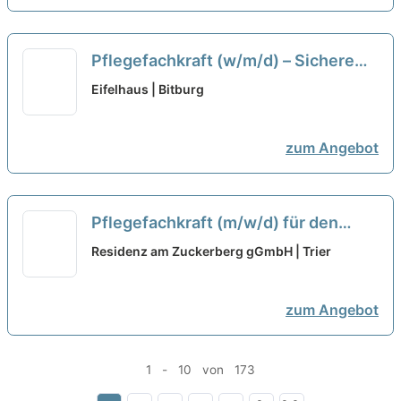
Pflegefachkraft (w/m/d) – Sichere
Dir heute Deine Zukunft!
neu
Eifelhaus | Bitburg
zum Angebot
Pflegefachkraft (m/w/d) für den
stationären Bereich - Werden Sie
Residenz am Zuckerberg gGmbH | Trier
Teil des Teams!
neu
zum Angebot
1 - 10 von 173