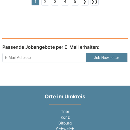
1
2
3
4
5
❯
❯❯
Passende Jobangebote per E-Mail erhalten:
Job Newsletter
Orte im Umkreis
Trier
Konz
Bitburg
Schweich