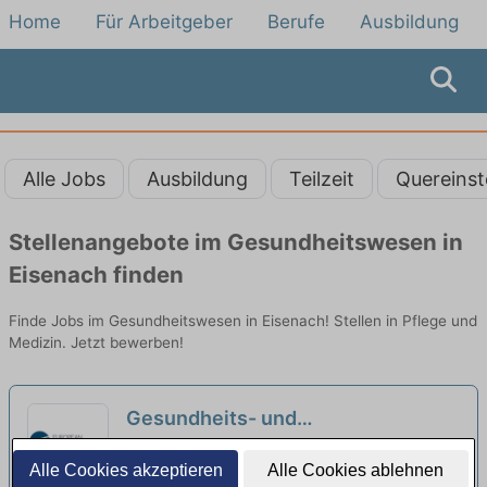
Home
Für Arbeitgeber
Berufe
Ausbildung
Alle Jobs
Ausbildung
Teilzeit
Quereinst
Stellenangebote im Gesundheitswesen in
Eisenach finden
Finde Jobs im Gesundheitswesen in Eisenach! Stellen in Pflege und
Medizin. Jetzt bewerben!
Gesundheits- und
Krankenpfleger:in (m/w/d) – Wir
Aufnahmeeinrichtung für Asylbegehrende
Alle Cookies akzeptieren
Alle Cookies ablehnen
haben den passenden Job für Sie!
Bitburg | Bitburg