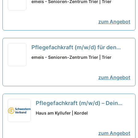
emeis - Senioren-Zentrum Trier | Trier
Gerontopsychiatrie und
Wundmanagement - Hilf uns
zum Angebot
unseren Bewohner:innen ein
Lächeln ins Gesicht zu zaubern!
neu
Pflegefachkraft (m/w/d) für den
Tagdienst - Hilf uns unseren
emeis - Senioren-Zentrum Trier | Trier
Bewohner:innen ein Lächeln ins
Gesicht zu zaubern!
neu
zum Angebot
Pflegefachkraft (m/w/d) – Dein
neuer Arbeitsplatz in einem Team,
Haus am Kyllufer | Kordel
auf das Du zählen kannst!
neu
zum Angebot