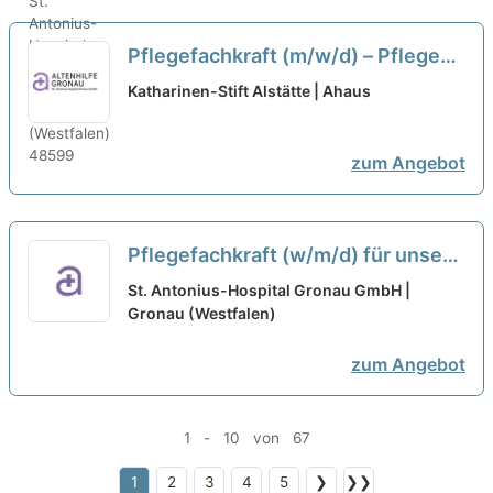
Pflegefachkraft (m/w/d) – Pflegen,
begleiten, beraten!
neu
Katharinen-Stift Alstätte | Ahaus
zum Angebot
Pflegefachkraft (w/m/d) für unsere
allgemein- und
St. Antonius-Hospital Gronau GmbH |
viszeralchirurgische Station - Hier
Gronau (Westfalen)
sind Sie richtig!
neu
zum Angebot
1 - 10 von 67
1
2
3
4
5
❯
❯❯