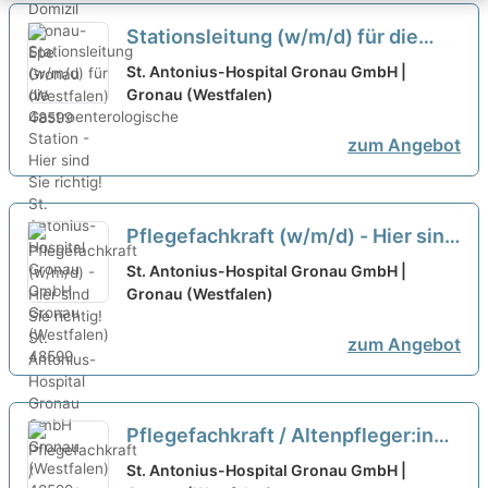
Stationsleitung (w/m/d) für die
Gastroenterologische Station -
St. Antonius-Hospital Gronau GmbH |
Hier sind Sie richtig!
Gronau (Westfalen)
neu
zum Angebot
Pflegefachkraft (w/m/d) - Hier sind
Sie richtig!
neu
St. Antonius-Hospital Gronau GmbH |
Gronau (Westfalen)
zum Angebot
Pflegefachkraft / Altenpfleger:in
(w/m/d) für den Ambulanten
St. Antonius-Hospital Gronau GmbH |