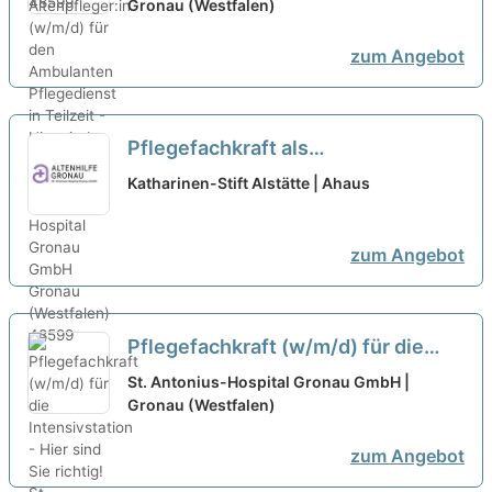
Pflegedienst in Teilzeit - Hier sind
Gronau (Westfalen)
Sie richtig!
neu
zum Angebot
Pflegefachkraft als
Dauernachtwache/Tagdienst
Katharinen-Stift Alstätte | Ahaus
(m/w/d) in Teilzeit (60%) – Pflegen,
begleiten, beraten!
neu
zum Angebot
Pflegefachkraft (w/m/d) für die
Intensivstation - Hier sind Sie
St. Antonius-Hospital Gronau GmbH |
richtig!
Gronau (Westfalen)
neu
zum Angebot