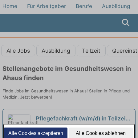
Home
Für Arbeitgeber
Berufe
Ausbildung
Alle Jobs
Ausbildung
Teilzeit
Quereinst
Stellenangebote im Gesundheitswesen in
Ahaus finden
Finde Jobs im Gesundheitswesen in Ahaus! Stellen in Pflege und
Medizin. Jetzt bewerben!
Pflegefachkraft (w/m/d) in Teilzeit
- Komm in unser Team!
neu
Seniorenstift Berkelaue | Gescher
Alle Cookies akzeptieren
Alle Cookies ablehnen