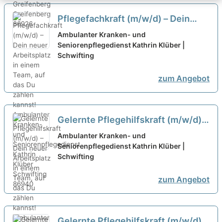
Pflegefachkraft (m/w/d) – Dein
neuer Arbeitsplatz in einem Team,
Ambulanter Kranken- und
auf das Du zählen kannst!
Seniorenpflegedienst Kathrin Klüber |
neu
Schwifting
zum Angebot
Gelernte Pflegehilfskraft (m/w/d) –
Dein neuer Arbeitsplatz in einem
Ambulanter Kranken- und
Team, auf das Du zählen kannst!
Seniorenpflegedienst Kathrin Klüber |
Schwifting
neu
zum Angebot
Gelernte Pflegehilfskraft (m/w/d) -