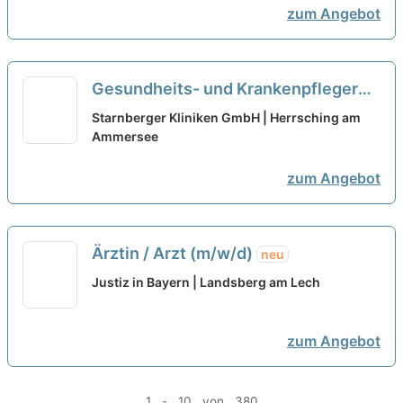
zum Angebot
Gesundheits- und Krankenpfleger
(m/w/d) für die Intensiv- und
Starnberger Kliniken GmbH | Herrsching am
Überwachungsstation
Ammersee
neu
zum Angebot
Ärztin / Arzt (m/w/d)
neu
Justiz in Bayern | Landsberg am Lech
zum Angebot
1 - 10 von 380