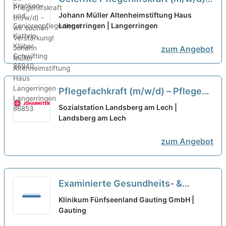
wir suchen Verstärkung!
neu
Johann Müller Altenheimstiftung Haus
Langerringen | Langerringen
zum Angebot
Pflegefachkraft (m/w/d) – Pflege
von besonderer Güte!
neu
Sozialstation Landsberg am Lech |
Landsberg am Lech
zum Angebot
Examinierte Gesundheits- &
Krankenpfleger oder Altenpfleger
Klinikum Fünfseenland Gauting GmbH |
(m/w/d)
Gauting
neu