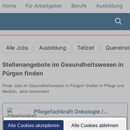
Home
Für Arbeitgeber
Berufe
Ausbildung
Alle Jobs
Ausbildung
Teilzeit
Quereinst
Stellenangebote im Gesundheitswesen in
Pürgen finden
Finde Jobs im Gesundheitswesen in Pürgen! Stellen in Pflege und
Medizin. Jetzt bewerben!
Pflegefachkraft Onkologie /
Onkologische Fachpflegekraft
Klinikum Landsberg am Lech | Landsberg am
Alle Cookies akzeptieren
Alle Cookies ablehnen
(m/w/d) – Wir suchen Zuwachs in
Lech