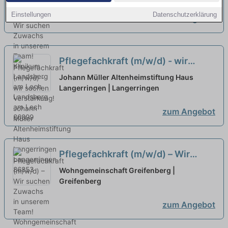
unserem Team!
neu
Einstellungen
Datenschutzerklärung
zum Angebot
Pflegefachkraft (m/w/d) - wir
suchen Verstärkung!
neu
Johann Müller Altenheimstiftung Haus
Langerringen | Langerringen
zum Angebot
Pflegefachkraft (m/w/d) – Wir
suchen Zuwachs in unserem Team!
Wohngemeinschaft Greifenberg |
Greifenberg
neu
zum Angebot