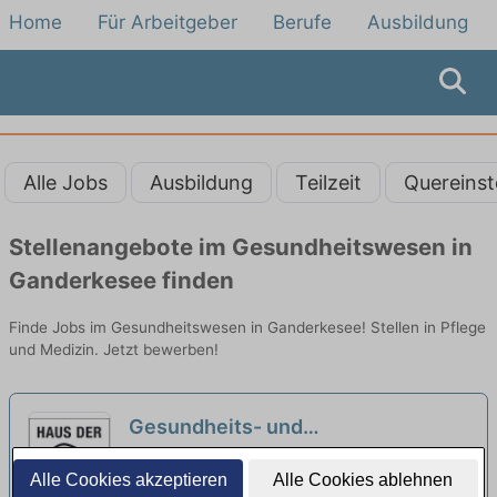
Home
Für Arbeitgeber
Berufe
Ausbildung
Alle Jobs
Ausbildung
Teilzeit
Quereinst
Stellenangebote im Gesundheitswesen in
Ganderkesee finden
Finde Jobs im Gesundheitswesen in Ganderkesee! Stellen in Pflege
und Medizin. Jetzt bewerben!
Gesundheits- und
Krankenpfleger:in (m/w/d) für den
Haus der Blinden | Bremen
Alle Cookies akzeptieren
Alle Cookies ablehnen
Tagdienst - Komm ins Team!
neu