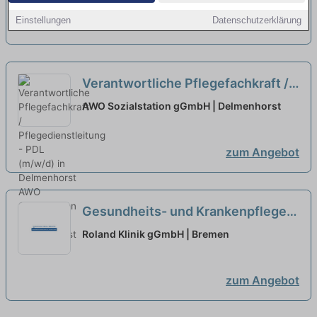
Einstellungen
Datenschutzerklärung
zum Angebot
Verantwortliche Pflegefachkraft /
Pflegedienstleitung - PDL (m/w/d)
AWO Sozialstation gGmbH | Delmenhorst
in Delmenhorst
neu
zum Angebot
Gesundheits- und Krankenpfleger /
Pflegefachfrau/-mann (m/w/d)
Roland Klinik gGmbH | Bremen
Vollzeit / Teilzeit
neu
zum Angebot