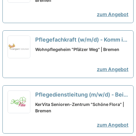
Bremen
zum Angebot
Pflegefachkraft (w/m/d) - Komm in
unser Team!
neu
Wohnpflegeheim "Pfälzer Weg" | Bremen
zum Angebot
Pflegedienstleitung (m/w/d) - Bei
uns kannst Du Dich geborgen
KerVita Senioren-Zentrum "Schöne Flora" |
fühlen!
Bremen
neu
zum Angebot