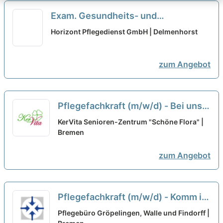
Exam. Gesundheits- und
Krankenpfleger (m/w/d) in
Horizont Pflegedienst GmbH | Delmenhorst
Delmenhorst - 26/h
neu
zum Angebot
Pflegefachkraft (m/w/d) - Bei uns
kannst Du Dich geborgen fühlen!
KerVita Senioren-Zentrum "Schöne Flora" |
Bremen
neu
zum Angebot
Pflegefachkraft (m/w/d) - Komm in
unser kleines Team!
neu
Pflegebüro Gröpelingen, Walle und Findorff |