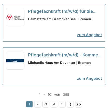
Pflegefachkraft (m/w/d) für die
gerontopsychiatrische Pflege -
Heimstätte am Grambker See | Bremen
Herzlich willkommen!
neu
zum Angebot
Pflegefachkraft (m/w/d) - Kommen
Sie zu uns!
neu
Michaelis Haus Am Doventor | Bremen
zum Angebot
1 - 10 von 398
1
2
3
4
5
❯
❯❯