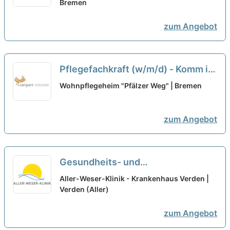
Bremen
zum Angebot
Pflegefachkraft (w/m/d) - Komm in
unser Team!
neu
Wohnpflegeheim "Pfälzer Weg" | Bremen
zum Angebot
Gesundheits- und
Krankenpfleger:in (m/w/d) für das
Aller-Weser-Klinik - Krankenhaus Verden |
Linksherzkatheter-Messplatz -
Verden (Aller)
Hier sind Sie richtig!
neu
zum Angebot