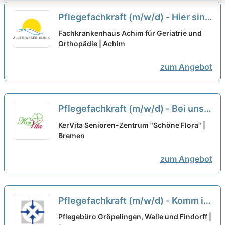
Pflegefachkraft (m/w/d) - Hier sind
Sie richtig!
neu
Fachkrankenhaus Achim für Geriatrie und
Orthopädie | Achim
zum Angebot
Pflegefachkraft (m/w/d) - Bei uns
kannst Du Dich geborgen fühlen!
KerVita Senioren-Zentrum "Schöne Flora" |
Bremen
neu
zum Angebot
Pflegefachkraft (m/w/d) - Komm in
unser kleines Team!
neu
Pflegebüro Gröpelingen, Walle und Findorff |