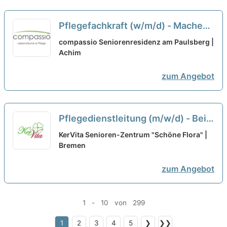
Pflegefachkraft (w/m/d) - Machen
Sie ein starkes Team noch stärker!
compassio Seniorenresidenz am Paulsberg |
Achim
neu
zum Angebot
Pflegedienstleitung (m/w/d) - Bei
uns kannst Du Dich geborgen
KerVita Senioren-Zentrum "Schöne Flora" |
fühlen!
Bremen
neu
zum Angebot
1 - 10 von 299
1
2
3
4
5
❯
❯❯