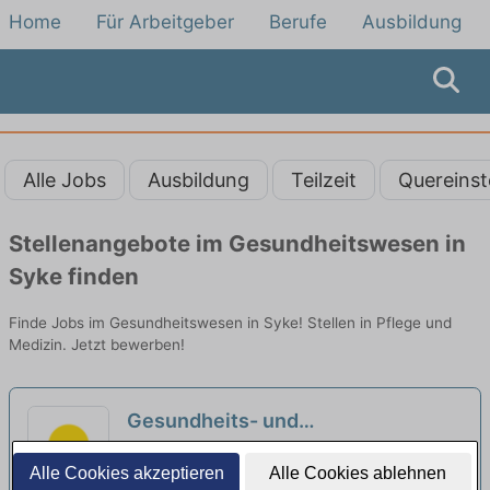
Home
Für Arbeitgeber
Berufe
Ausbildung
Alle Jobs
Ausbildung
Teilzeit
Quereinst
Stellenangebote im Gesundheitswesen in
Syke finden
Finde Jobs im Gesundheitswesen in Syke! Stellen in Pflege und
Medizin. Jetzt bewerben!
Gesundheits- und
Krankenpfleger:in (m/w/d) für eine
Fachkrankenhaus Achim für Geriatrie und
Alle Cookies akzeptieren
Alle Cookies ablehnen
Geriatrie-Station - Hier sind Sie
Orthopädie | Achim