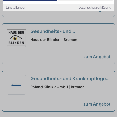
richtig!
neu
Einstellungen
Datenschutzerklärung
zum Angebot
Gesundheits- und
Krankenpfleger:in (m/w/d) für den
Haus der Blinden | Bremen
Tagdienst - Komm ins Team!
neu
zum Angebot
Gesundheits- und Krankenpfleger /
Pflegefachfrau/-mann (m/w/d)
Roland Klinik gGmbH | Bremen
Vollzeit / Teilzeit
neu
zum Angebot