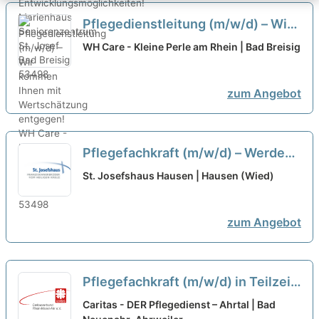
Pflegedienstleitung (m/w/d) – Wir
kommen Ihnen mit Wertschätzung
WH Care - Kleine Perle am Rhein | Bad Breisig
entgegen!
neu
zum Angebot
Pflegefachkraft (m/w/d) – Werden
Sie Teil unseres Teams!
neu
St. Josefshaus Hausen | Hausen (Wied)
zum Angebot
Pflegefachkraft (m/w/d) in Teilzeit
(ab 50-75%) oder Vollzeit – Dein
Caritas - DER Pflegedienst – Ahrtal | Bad