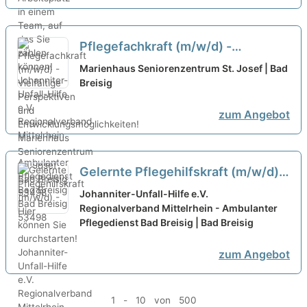
Pflegefachkraft (m/w/d) -
Vielfältige Perspektiven und
Marienhaus Seniorenzentrum St. Josef | Bad
Entwicklungsmöglichkeiten!
Breisig
neu
zum Angebot
Gelernte Pflegehilfskraft (m/w/d) -
Hier können Sie durchstarten!
neu
Johanniter-Unfall-Hilfe e.V.
Regionalverband Mittelrhein - Ambulanter
Pflegedienst Bad Breisig | Bad Breisig
zum Angebot
1 - 10 von 500