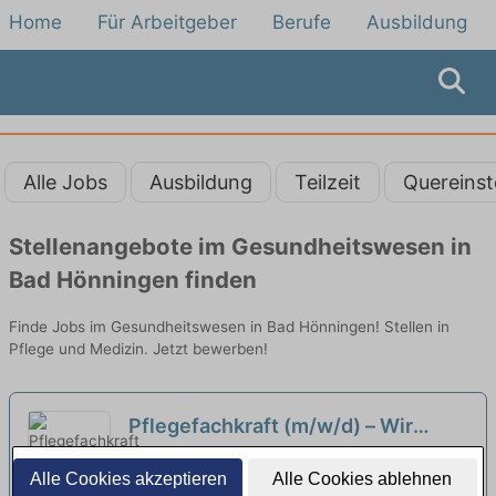
Home
Für Arbeitgeber
Berufe
Ausbildung
Alle Jobs
Ausbildung
Teilzeit
Quereinst
Stellenangebote im Gesundheitswesen in
Bad Hönningen finden
Finde Jobs im Gesundheitswesen in Bad Hönningen! Stellen in
Pflege und Medizin. Jetzt bewerben!
Pflegefachkraft (m/w/d) – Wir
kommen Ihnen mit Wertschätzung
WH Care - Kleine Perle am Rhein | Bad Breisig
Alle Cookies akzeptieren
Alle Cookies ablehnen
entgegen!
neu