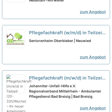
neuer Arbeitsplatz in einem
Neuenahr-Ahrweiler
eingespielten Team!
neu
zum Angebot
Pflegefachkraft (w/m/d) in Teilzeit
- Vervollständige unser Team!
neu
Seniorenheim Oberbieber | Neuwied
zum Angebot
Pflegefachkraft (m/w/d) in Teilzeit
(20-32h/Woche) – Ihr neuer
Johanniter-Unfall-Hilfe e.V.
Arbeitsplatz in einem Team, auf
Regionalverband Mittelrhein - Ambulanter
Pflegedienst Bad Breisig | Bad Breisig
das Sie zählen können!
neu
zum Angebot