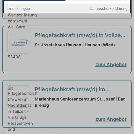
Einstellungen
Datenschutzerklärung
zum Angebot
Pflegefachkraft (m/w/d) in Vollzeit
– Werden Sie Teil unseres Teams!
St. Josefshaus Hausen | Hausen (Wied)
neu
zum Angebot
Pflegefachkraft (m/w/d) im
Nachtdienst in Teilzeit - Vielfältige
Marienhaus Seniorenzentrum St. Josef | Bad
Perspektiven und
Breisig
Entwicklungsmöglichkeiten!
neu
zum Angebot