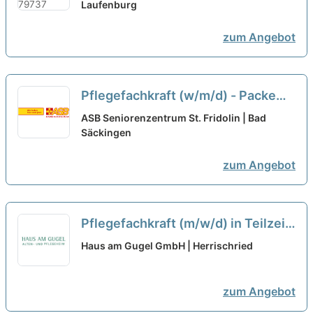
Laufenburg
zum Angebot
Pflegefachkraft (w/m/d) - Packe
gemeinsam mit uns an!
neu
ASB Seniorenzentrum St. Fridolin | Bad
Säckingen
zum Angebot
Pflegefachkraft (m/w/d) in Teilzeit
- endlich Wertschätzung die Du
Haus am Gugel GmbH | Herrischried
verdient hast!
neu
zum Angebot