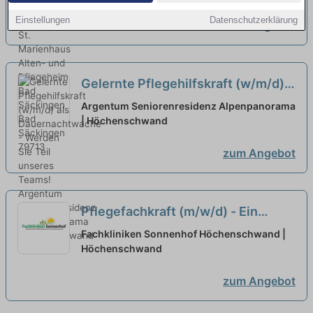
Einstellungen
Datenschutzerklärung
zum Angebot
Gelernte Pflegehilfskraft (w/m/d)
als Dauernachtwache - Werden Sie
Argentum Seniorenresidenz Alpenpanorama
Teil unseres Teams!
| Höchenschwand
neu
zum Angebot
Pflegefachkraft (m/w/d) - Ein
Team. Ein Ziel. Ein Wort!
neu
Fachkliniken Sonnenhof Höchenschwand |
Höchenschwand
zum Angebot