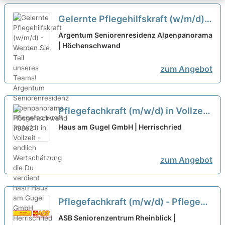
Gelernte Pflegehilfskraft (w/m/d) -
Werden Sie Teil unseres Teams!
Argentum Seniorenresidenz Alpenpanorama
| Höchenschwand
neu
zum Angebot
Pflegefachkraft (m/w/d) in Vollzeit
- endlich Wertschätzung die Du
Haus am Gugel GmbH | Herrischried
verdient hast!
neu
zum Angebot
Pflegefachkraft (m/w/d) - Pflegen,
begleiten, beraten!
neu
ASB Seniorenzentrum Rheinblick |