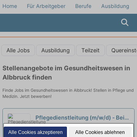
Home
Für Arbeitgeber
Berufe
Ausbildung
Alle Jobs
Ausbildung
Teilzeit
Quereinst
Stellenangebote im Gesundheitswesen in
Albbruck finden
Finde Jobs im Gesundheitswesen in Albbruck! Stellen in Pflege und
Medizin. Jetzt bewerben!
Pflegedienstleitung (m/w/d) - Bei
uns startet Ihre Karriere!
neu
St. Marienhaus Alten- und Pflegeheim Bad
Alle Cookies akzeptieren
Alle Cookies ablehnen
Säckingen | Bad Säckingen