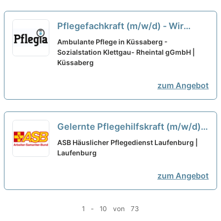
Pflegefachkraft (m/w/d) - Wir
sorgen für top
Ambulante Pflege in Küssaberg -
Arbeitsbedingungen!
Sozialstation Klettgau- Rheintal gGmbH |
neu
Küssaberg
zum Angebot
Gelernte Pflegehilfskraft (m/w/d)
in Teilzeit - Pflegen, begleiten,
ASB Häuslicher Pflegedienst Laufenburg |
beraten!
Laufenburg
neu
zum Angebot
1 - 10 von 73