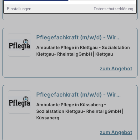
Einstellungen
Datenschutzerklärung
zum Angebot
Pflegefachkraft (m/w/d) - Wir
bemühen uns um top
Ambulante Pflege in Klettgau - Sozialstation
Arbeitsbedingungen!
Klettgau- Rheintal gGmbH | Klettgau
neu
zum Angebot
Pflegefachkraft (m/w/d) - Wir
sorgen für top
Ambulante Pflege in Küssaberg -
Arbeitsbedingungen!
Sozialstation Klettgau- Rheintal gGmbH |
neu
Küssaberg
zum Angebot