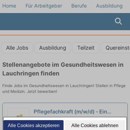
Home
Für Arbeitgeber
Berufe
Ausbildung
Alle Jobs
Ausbildung
Teilzeit
Quereinst
Stellenangebote im Gesundheitswesen in
Lauchringen finden
Finde Jobs im Gesundheitswesen in Lauchringen! Stellen in Pflege
und Medizin. Jetzt bewerben!
Pflegefachkraft (m/w/d) - Ein
Team. Ein Ziel. Ein Wort!
neu
Fachkliniken Sonnenhof Höchenschwand |
Alle Cookies akzeptieren
Alle Cookies ablehnen
Höchenschwand