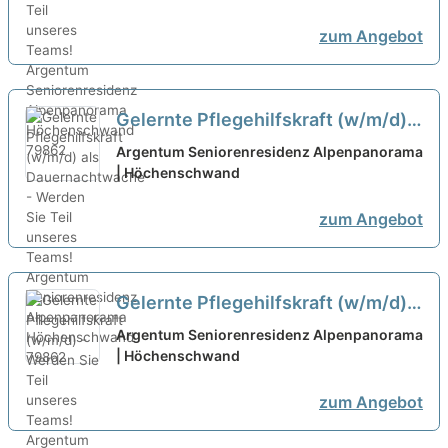
zum Angebot
Gelernte Pflegehilfskraft (w/m/d)
als Dauernachtwache - Werden Sie
Argentum Seniorenresidenz Alpenpanorama
Teil unseres Teams!
| Höchenschwand
neu
zum Angebot
Gelernte Pflegehilfskraft (w/m/d) -
Werden Sie Teil unseres Teams!
Argentum Seniorenresidenz Alpenpanorama
| Höchenschwand
neu
zum Angebot