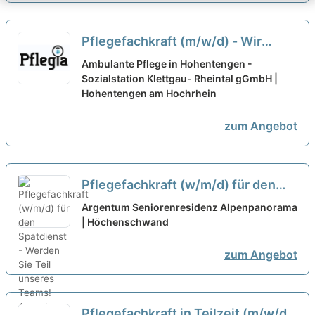
Pflegefachkraft (m/w/d) - Wir
sorgen für top
Ambulante Pflege in Hohentengen -
Arbeitsbedingungen!
Sozialstation Klettgau- Rheintal gGmbH |
neu
Hohentengen am Hochrhein
zum Angebot
Pflegefachkraft (w/m/d) für den
Spätdienst - Werden Sie Teil
Argentum Seniorenresidenz Alpenpanorama
unseres Teams!
| Höchenschwand
neu
zum Angebot
Pflegefachkraft in Teilzeit (m/w/d)