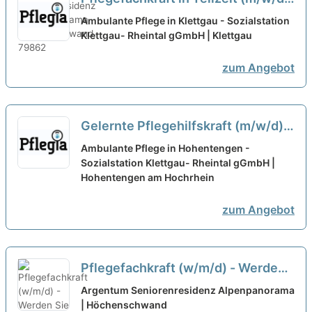
- Wir bemühen uns um top
Ambulante Pflege in Klettgau - Sozialstation
Arbeitsbedingungen!
Klettgau- Rheintal gGmbH | Klettgau
neu
zum Angebot
Gelernte Pflegehilfskraft (m/w/d) -
Wir sorgen für top
Ambulante Pflege in Hohentengen -
Arbeitsbedingungen!
Sozialstation Klettgau- Rheintal gGmbH |
neu
Hohentengen am Hochrhein
zum Angebot
Pflegefachkraft (w/m/d) - Werden
Sie Teil unseres Teams!
neu
Argentum Seniorenresidenz Alpenpanorama
| Höchenschwand