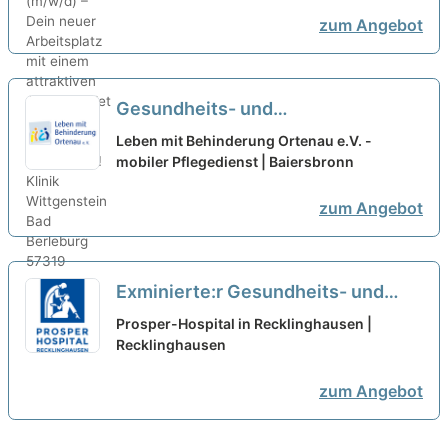
attraktiven Arbeitsgebiet und
zum Angebot
gelebter Teamkultur!
neu
Gesundheits- und
Krankenpfleger:in (w/m/d) in
Leben mit Behinderung Ortenau e.V. -
Teilzeit - Hier wird Ihre Arbeit
mobiler Pflegedienst | Baiersbronn
geschätzt!
neu
zum Angebot
Exminierte:r Gesundheits- und
Krankenpfleger:in (m/w/d) für die
Prosper-Hospital in Recklinghausen |
Palliativstation - Ihr interessanter
Recklinghausen
Arbeitsplatz in einem modernen
zum Angebot
Krankenhaus!
neu