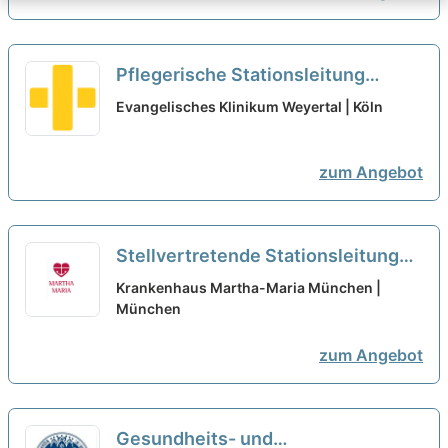
Pflegerische Stationsleitung
(m/w/d) für die Geriatrie - Wir
Evangelisches Klinikum Weyertal | Köln
suchen Zuwachs in unserem Team!
neu
zum Angebot
Stellvertretende Stationsleitung
(w/m/d) - Werden Sie Teil unseres
Krankenhaus Martha-Maria München |
Krankenhauses!
München
neu
zum Angebot
Gesundheits- und