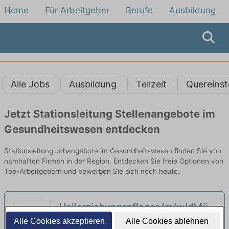
Home
Für Arbeitgeber
Berufe
Ausbildung
Alle Jobs
Ausbildung
Teilzeit
Quereinst
Jetzt Stationsleitung Stellenangebote im
Gesundheitswesen entdecken
Stationsleitung Jobangebote im Gesundheitswesen finden Sie von
namhaften Firmen in der Region. Entdecken Sie freie Optionen von
Top-Arbeitgebern und bewerben Sie sich noch heute.
Heilerziehungspfleger (m/w/d) für
die Heilpädagogische Familienhilfe
Alle Cookies akzeptieren
Alle Cookies ablehnen
Kinder- und Jugendhilfe-Verbund