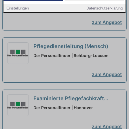
Ostholstein | KJSH Stiftung | Ostholstein
neu
Einstellungen
Datenschutzerklärung
(Kreis)
zum Angebot
Pflegedienstleitung (Mensch)
Der Personalfinder | Rehburg-Loccum
zum Angebot
Examinierte Pflegefachkraft
(Mensch)
Der Personalfinder | Hannover
zum Angebot