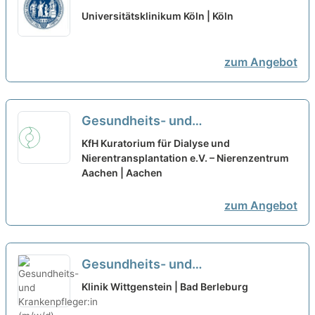
Kinderkrankenpfleger:in (m/w/d)
Universitätsklinikum Köln | Köln
für die Neuropädiatrie - Für
Zufriedenheit und gute
zum Angebot
Zukunftsaussichten!
neu
Gesundheits- und
Krankenpfleger:in (m/w/d) – Zur
KfH Kuratorium für Dialyse und
Verstärkung unseres Teams
Nierentransplantation e.V. – Nierenzentrum
Aachen | Aachen
suchen wir Sie!
neu
zum Angebot
Gesundheits- und
Krankenpfleger:in (m/w/d) – Dein
Klinik Wittgenstein | Bad Berleburg
neuer Arbeitsplatz mit einem